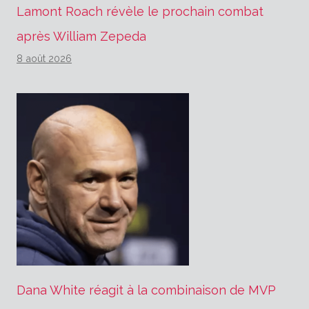
Lamont Roach révèle le prochain combat
après William Zepeda
8 août 2026
Dana White réagit à la combinaison de MVP