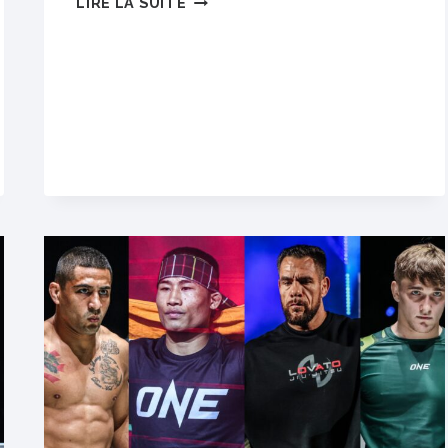
LIRE LA SUITE
MEILLEURES
PHOTOS
DU
CERCLE
INTÉRIEUR
24