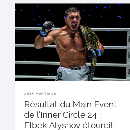
:
4
CLÉS
DE
LA
VICTOIRE
DANS
LA
CONFRONTATION
POUR
LE
TITRE
ARTS MARTIAUX
MONDIAL
Résultat du Main Event
ONE
de l’Inner Circle 24 :
POIDS
COQ
Elbek Alyshov étourdit