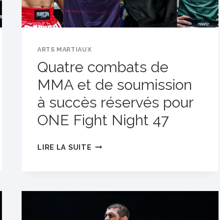
ARTS MARTIAUX
Quatre combats de
MMA et de soumission
à succès réservés pour
ONE Fight Night 47
QUATRE
LIRE LA SUITE
COMBATS
DE
MMA
ET
DE