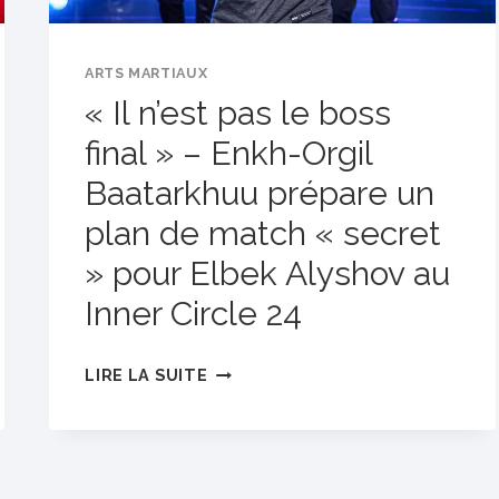
ALIMENTENT
LES
ARTS MARTIAUX
RÊVES
« Il n’est pas le boss
DE
final » – Enkh-Orgil
TITRE
MONDIAL
Baatarkhuu prépare un
D’ELBEK
plan de match « secret
ALYSHOV
» pour Elbek Alyshov au
AU
Inner Circle 24
INNER
CIRCLE
24
«
LIRE LA SUITE
IL
N’EST
PAS
LE