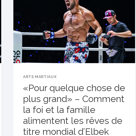
SOUMISSION
À
SUCCÈS
RÉSERVÉS
POUR
ONE
FIGHT
NIGHT
47
ARTS MARTIAUX
«Pour quelque chose de
plus grand» – Comment
la foi et la famille
alimentent les rêves de
titre mondial d’Elbek