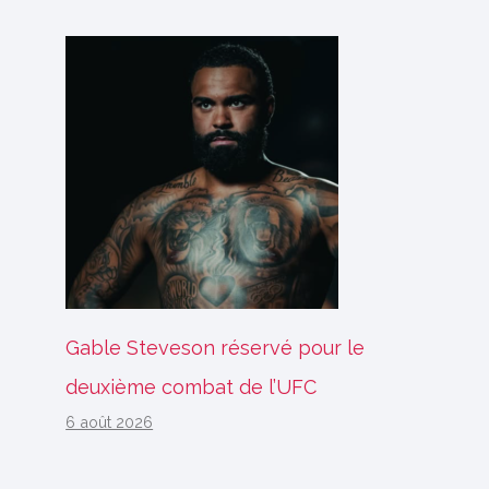
Gable Steveson réservé pour le
deuxième combat de l’UFC
6 août 2026