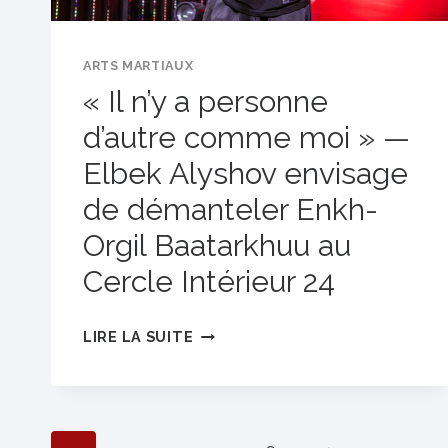
ARTS MARTIAUX
« Il n’y a personne
d’autre comme moi » —
Elbek Alyshov envisage
de démanteler Enkh-
Orgil Baatarkhuu au
Cercle Intérieur 24
«
LIRE LA SUITE
IL
N’Y
A
PERSONNE