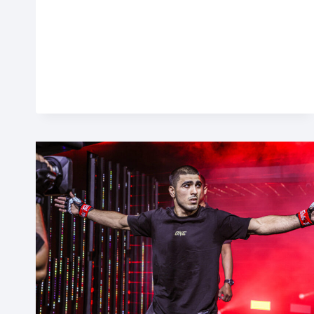
CAPTIVANTES
DE
REGARDER
ONE
SAMURAI
2
LE
8
AOÛT