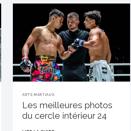
FRIDAY
FIGHTS
164
–
RÉSULTATS
ET
FAITS
SAILLANTS
POUR
CHAQUE
MATCH
ARTS MARTIAUX
Les meilleures photos
du cercle intérieur 24
LES