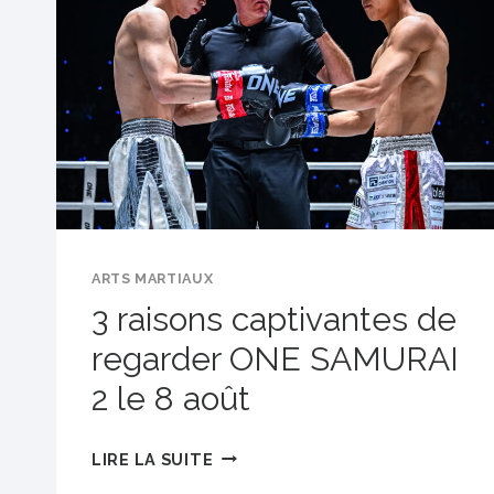
LE
SAMEDI
8
AOÛT
ARTS MARTIAUX
3 raisons captivantes de
regarder ONE SAMURAI
2 le 8 août
3
LIRE LA SUITE
RAISONS