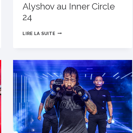
Alyshov au Inner Circle
24
«POUR
LIRE LA SUITE
QUELQUE
CHOSE
DE
PLUS
GRAND»
–
COMMENT
LA
FOI
ET
LA
FAMILLE