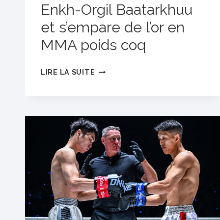
MMA
Enkh-Orgil Baatarkhuu
À
et s’empare de l’or en
L’INNER
MMA poids coq
CIRCLE
24
RÉSULTAT
LIRE LA SUITE
DU
MAIN
EVENT
DE
L’INNER
CIRCLE
24 :
ELBEK
ALYSHOV
ÉTOURDIT