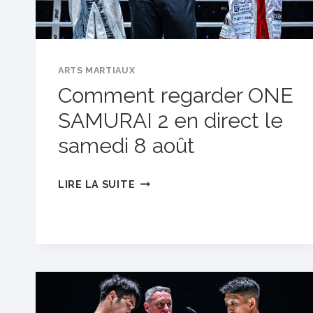
ENKH-
ORGIL
BAATARKHUU
ET
ARTS MARTIAUX
S’EMPARE
Comment regarder ONE
DE
SAMURAI 2 en direct le
L’OR
EN
samedi 8 août
MMA
POIDS
COMMENT
LIRE LA SUITE
COQ
REGARDER
ONE
SAMURAI
2
EN
DIRECT