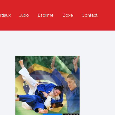
rtiaux
Judo
Escrime
Boxe
Contact