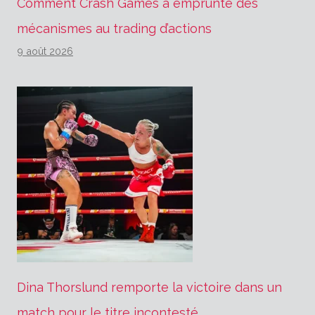
Comment Crash Games a emprunté des
mécanismes au trading d’actions
9 août 2026
Dina Thorslund remporte la victoire dans un
match pour le titre incontesté