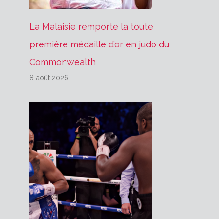
La Malaisie remporte la toute
première médaille d’or en judo du
Commonwealth
8 août 2026