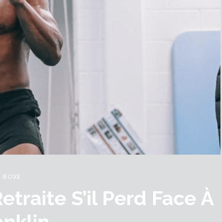
BOXE
traite S’il Perd Face À
anklin