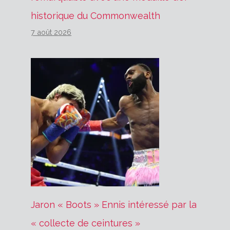
historique du Commonwealth
7 août 2026
Jaron « Boots » Ennis intéressé par la
« collecte de ceintures »