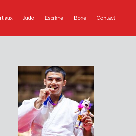
rtiaux
Judo
Escrime
Boxe
Contact