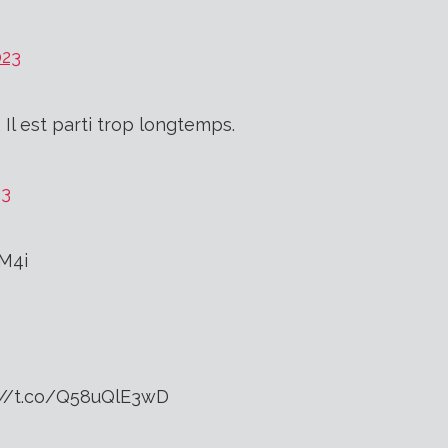
023
Il est parti trop longtemps.
23
M4i
ps://t.co/Q58uQlE3wD