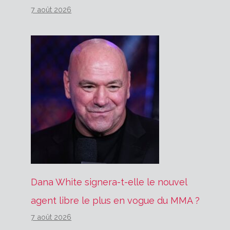
7 août 2026
Dana White signera-t-elle le nouvel
agent libre le plus en vogue du MMA ?
7 août 2026