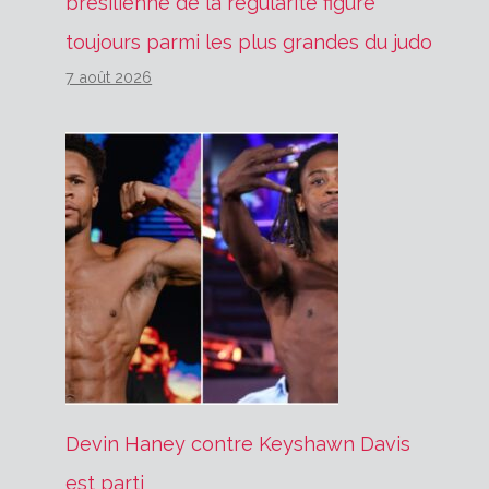
brésilienne de la régularité figure
toujours parmi les plus grandes du judo
7 août 2026
Devin Haney contre Keyshawn Davis
est parti