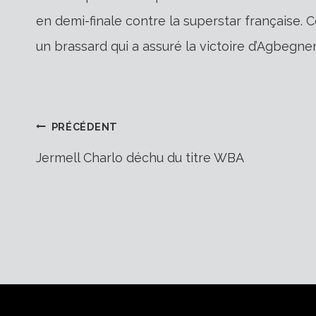
en demi-finale contre la superstar française. C
un brassard qui a assuré la victoire d’Agbegne
Navigation
PRÉCÉDENT
Jermell Charlo déchu du titre WBA
de
l’article