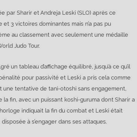
e par Sharir et Andreja Leski (SLO) après ce
e et 3 victoires dominantes mais n’a pas pu
54ème au classement avec seulement une médaille
World Judo Tour.
é un tableau d’affichage équilibré, jusqu’à ce qu’il
pénalité pour passivité et Leski a pris cela comme
nt une tentative de tani-otoshi sans engagement,
e la fin, avec un puissant koshi-guruma dont Sharir a
’horloge indiquait la fin du combat et Leski était
us disposée à s’engager dans ses attaques.