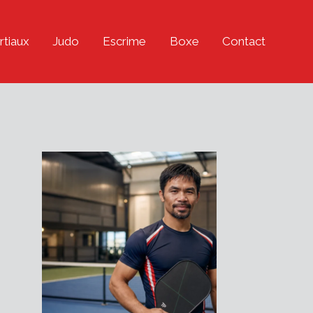
rtiaux
Judo
Escrime
Boxe
Contact