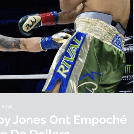
BOXE
Roy Jones Ont Empoché
on De Dollars