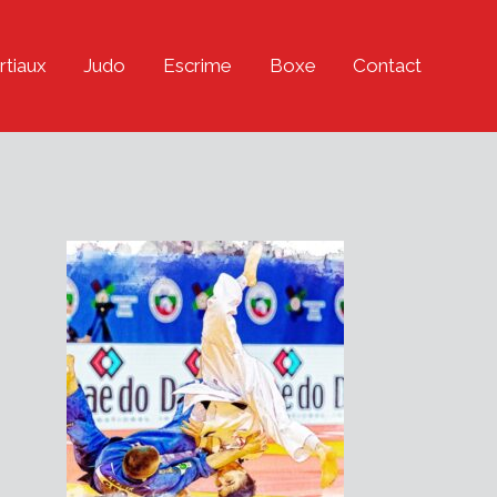
rtiaux
Judo
Escrime
Boxe
Contact