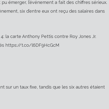
t pu émerger, l’événement a fait des chiffres sérieux.
vénement, six d’entre eux ont reçu des salaires dans
 la carte Anthony Pettis contre Roy Jones Jr.
inés https://t.co/l6DF9HcGcM
t sur un taux fixe, tandis que les six autres étaient