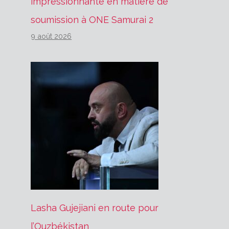
impressionnante en matière de
soumission à ONE Samurai 2
9 août 2026
Lasha Gujejiani en route pour
l’Ouzbékistan