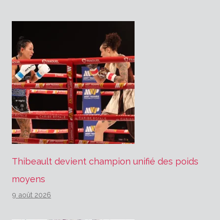
Thibeault devient champion unifié des poids
moyens
9 août 2026