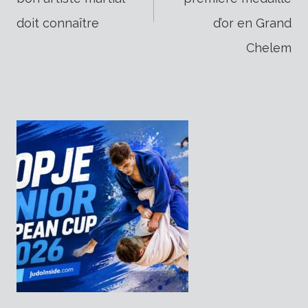
doit connaître
d’or en Grand
l’article
Chelem