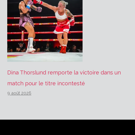
Dina Thorslund remporte la victoire dans un
match pour le titre incontesté
9 août 2026