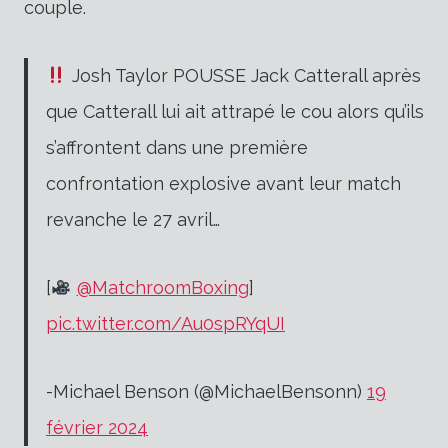
couple.
Josh Taylor POUSSE Jack Catterall après
que Catterall lui ait attrapé le cou alors qu’ils
s’affrontent dans une première
confrontation explosive avant leur match
revanche le 27 avril…
[
@MatchroomBoxing
]
pic.twitter.com/Au0spRYqUI
-Michael Benson (@MichaelBensonn)
19
février 2024