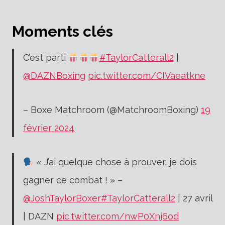
Moments clés
C’est parti
#TaylorCatterall2
|
@DAZNBoxing
pic.twitter.com/CIVaeatkne
– Boxe Matchroom (@MatchroomBoxing)
19
février 2024
« J’ai quelque chose à prouver, je dois
gagner ce combat ! » –
@JoshTaylorBoxer
#TaylorCatterall2
| 27 avril
| DAZN
pic.twitter.com/nwP0Xnj6od