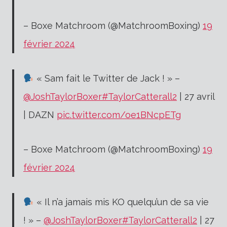
– Boxe Matchroom (@MatchroomBoxing)
19
février 2024
« Sam fait le Twitter de Jack ! » –
@JoshTaylorBoxer
#TaylorCatterall2
| 27 avril
| DAZN
pic.twitter.com/oe1BNcpETg
– Boxe Matchroom (@MatchroomBoxing)
19
février 2024
« Il n’a jamais mis KO quelqu’un de sa vie
! » –
@JoshTaylorBoxer
#TaylorCatterall2
| 27