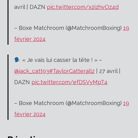
avril | DAZN
pic.twitter.com/x2izhvOz4d
– Boxe Matchroom (@MatchroomBoxing)
19
février 2024
« Je vais lui casser la tête ! » –
@jack_catt93
#TaylorCatterall2
| 27 avril |
DAZN
pic.twitter.com/efDSVyMpT4
– Boxe Matchroom (@MatchroomBoxing)
19
février 2024