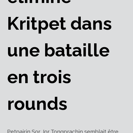
Kritpet dans
une bataille
en trois
rounds
Petpairin Sor Jor Tongprachin semblait être