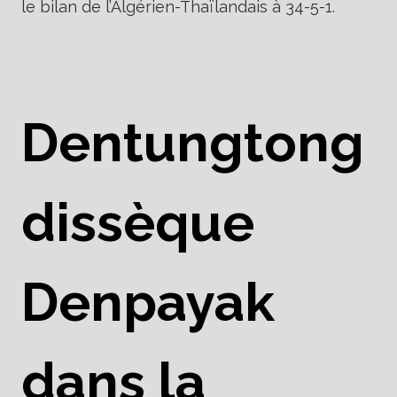
le bilan de l’Algérien-Thaïlandais à 34-5-1.
Dentungtong
dissèque
Denpayak
dans la