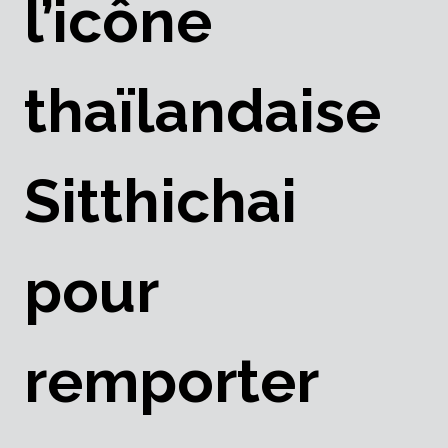
l’icône
thaïlandaise
Sitthichai
pour
remporter