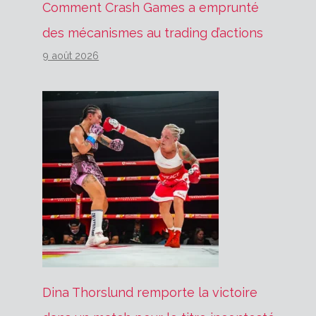
Comment Crash Games a emprunté
des mécanismes au trading d’actions
9 août 2026
Dina Thorslund remporte la victoire