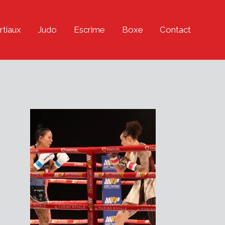
rtiaux
Judo
Escrime
Boxe
Contact