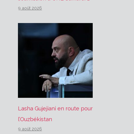
9 août 2026
Lasha Gujejiani en route pour
l’Ouzbékistan
9 août 2026