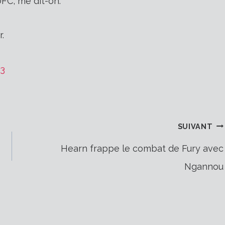
FC, me dit-on.
.
23
SUIVANT
Hearn frappe le combat de Fury avec
Ngannou