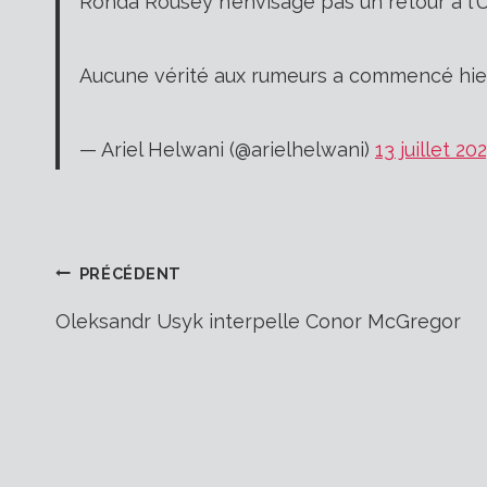
Ronda Rousey n’envisage pas un retour à l’U
Aucune vérité aux rumeurs a commencé hier
— Ariel Helwani (@arielhelwani)
13 juillet 20
Navigation
PRÉCÉDENT
Oleksandr Usyk interpelle Conor McGregor
de