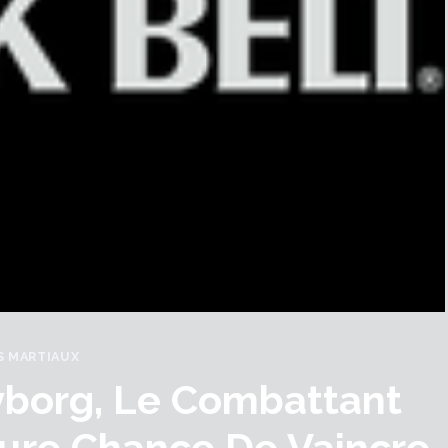
S MARTIAUX
yborg, Le Combattant
ure Chance De Vaincre