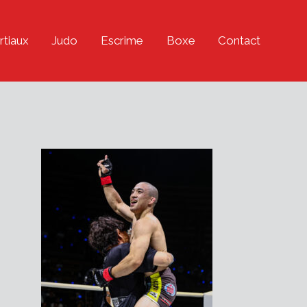
rtiaux
Judo
Escrime
Boxe
Contact