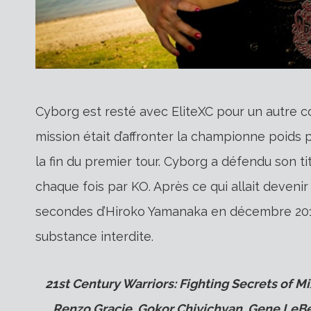
Cyborg est resté avec EliteXC pour un autre c
mission était d’affronter la championne poids 
la fin du premier tour. Cyborg a défendu son ti
chaque fois par KO. Après ce qui allait deveni
secondes d’Hiroko Yamanaka en décembre 2011
substance interdite.
21st Century Warriors: Fighting Secrets of 
Renzo Gracie, Gokor Chivichyan, Gene LeBe