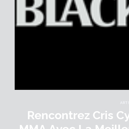
ART
Rencontrez Cris C
MMA Avec La Meille