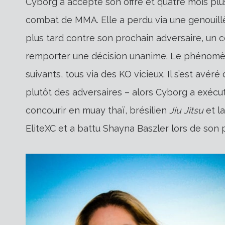
Cyborg a accepté son offre et quatre mois plus
combat de MMA. Elle a perdu via une genouillèr
plus tard contre son prochain adversaire, un 
remporter une décision unanime. Le phénomè
suivants, tous via des KO vicieux. Il s’est avéré
plutôt des adversaires – alors Cyborg a exécu
concourir en muay thaï, brésilien
Jiu Jitsu
et la
EliteXC et a battu Shayna Baszler lors de son