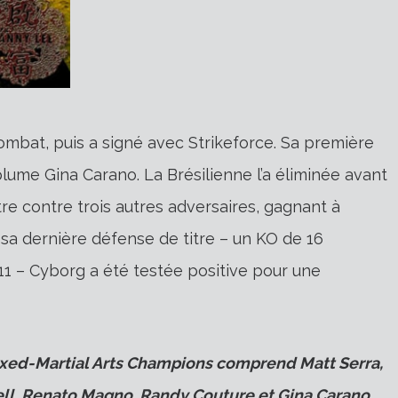
ombat, puis a signé avec Strikeforce. Sa première
plume Gina Carano. La Brésilienne l’a éliminée avant
tre contre trois autres adversaires, gagnant à
r sa dernière défense de titre – un KO de 16
 – Cyborg a été testée positive pour une
Mixed-Martial Arts Champions comprend Matt Serra,
ll, Renato Magno, Randy Couture et Gina Carano.