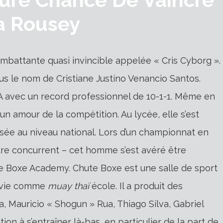
a Rousey
ombattante quasi invincible appelée « Cris Cyborg ».
ous le nom de Cristiane Justino Venancio Santos.
MMA avec un record professionnel de 10-1-1. Même en
 un amour de la compétition. Au lycée, elle s’est
ée au niveau national. Lors d’un championnat en
autre concurrent – cet homme s’est avéré être
te Boxe Academy. Chute Boxe est une salle de sport
 vie comme
muay thaï
école. Il a produit des
, Mauricio « Shogun » Rua, Thiago Silva, Gabriel
on à s’entraîner là-bas, en particulier de la part de