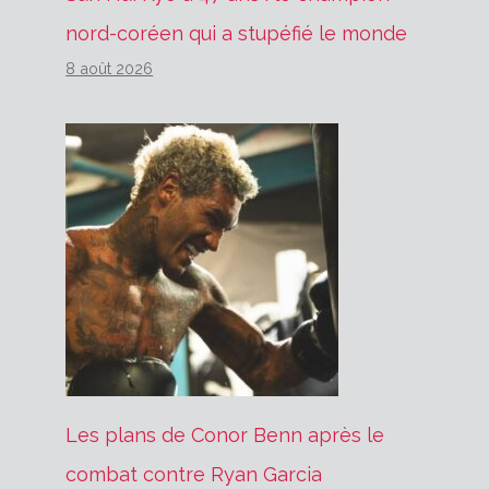
nord-coréen qui a stupéfié le monde
8 août 2026
Les plans de Conor Benn après le
combat contre Ryan Garcia