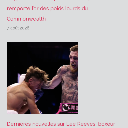
remporte l’or des poids lourds du
Commonwealth
7 août 2026
Dernières nouvelles sur Lee Reeves, boxeur