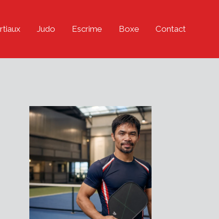
rtiaux
Judo
Escrime
Boxe
Contact