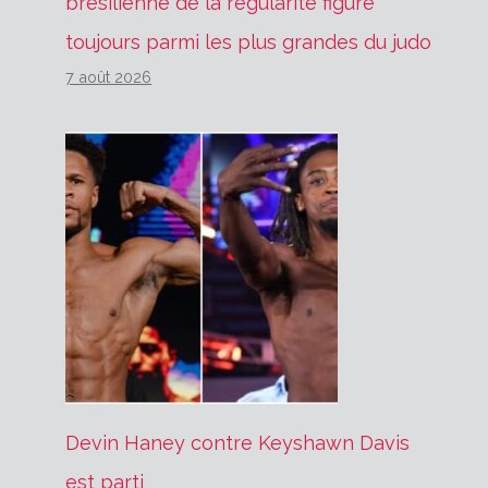
brésilienne de la régularité figure
toujours parmi les plus grandes du judo
7 août 2026
Devin Haney contre Keyshawn Davis
est parti