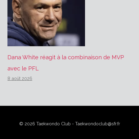
Dana White réagit à la combinaison de MVP
avec le PFL
8 août 2026
© 2026 Taekwondo Club - Taekwondoclub@sfr.fr