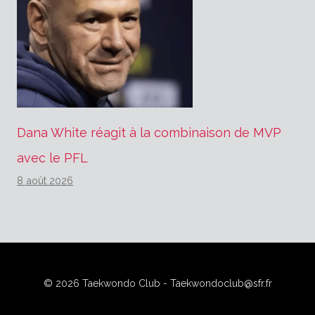
Dana White réagit à la combinaison de MVP
avec le PFL
8 août 2026
© 2026 Taekwondo Club - Taekwondoclub@sfr.fr