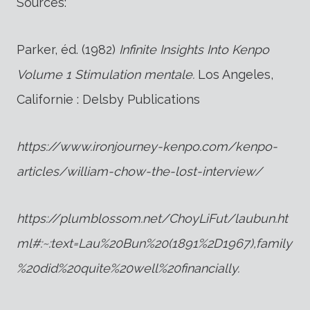
Sources:
Parker, éd. (1982)
Infinite Insights Into Kenpo
Volume 1 Stimulation mentale.
Los Angeles,
Californie : Delsby Publications
https://www.ironjourney-kenpo.com/kenpo-
articles/william-chow-the-lost-interview/
https://plumblossom.net/ChoyLiFut/laubun.ht
ml#:~:text=Lau%20Bun%20(1891%2D1967),family
%20did%20quite%20well%20financially
.