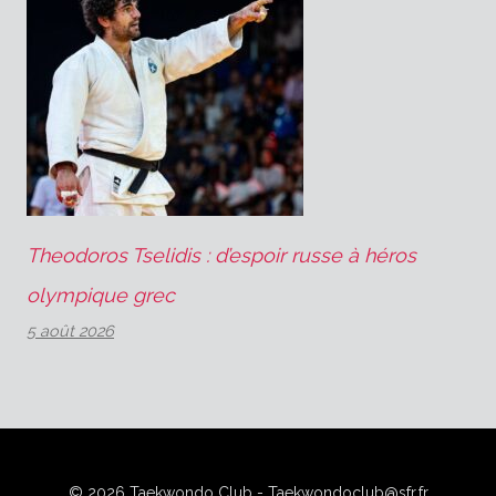
Theodoros Tselidis : d’espoir russe à héros
olympique grec
5 août 2026
© 2026 Taekwondo Club - Taekwondoclub@sfr.fr