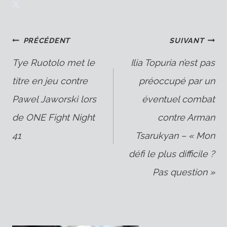
Navigation
PRÉCÉDENT
SUIVANT
Tye Ruotolo met le
Ilia Topuria n’est pas
titre en jeu contre
préoccupé par un
de
Pawel Jaworski lors
éventuel combat
de ONE Fight Night
contre Arman
l’article
41
Tsarukyan – « Mon
défi le plus difficile ?
Pas question »