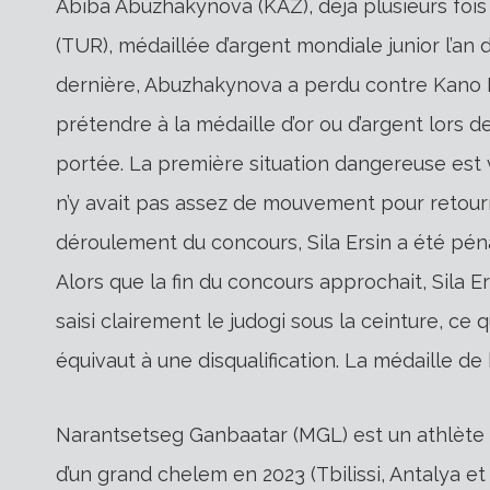
Abiba Abuzhakynova (KAZ), déjà plusieurs fois m
(TUR), médaillée d’argent mondiale junior l’an 
dernière, Abuzhakynova a perdu contre Kano M
prétendre à la médaille d’or ou d’argent lors d
portée. La première situation dangereuse est
n’y avait pas assez de mouvement pour retourn
déroulement du concours, Sila Ersin a été péna
Alors que la fin du concours approchait, Sila E
saisi clairement le judogi sous la ceinture, ce 
équivaut à une disqualification. La médaille d
Narantsetseg Ganbaatar (MGL) est un athlète r
d’un grand chelem en 2023 (Tbilissi, Antalya e