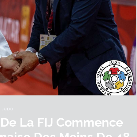
JUDO
l De La FIJ Commence
onaise Des Moins De 48