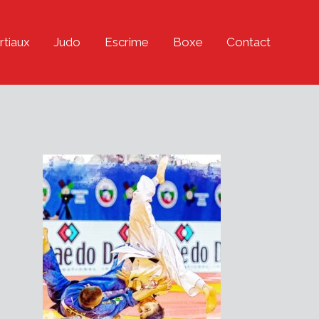
rtiaux
Judo
Escrime
Boxe
Contact