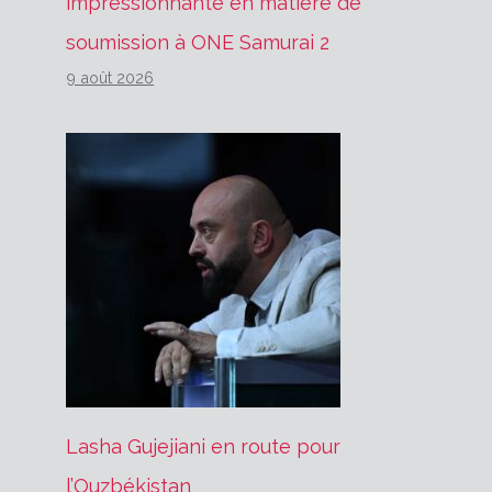
impressionnante en matière de
soumission à ONE Samurai 2
9 août 2026
Lasha Gujejiani en route pour
l’Ouzbékistan