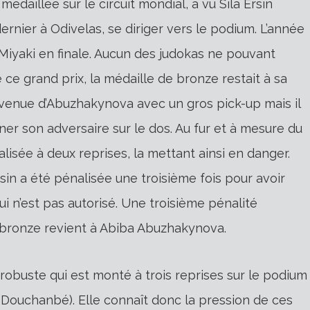
édaillée sur le circuit mondial, a vu Sila Ersin
dernier à Odivelas, se diriger vers le podium. L’année
iyaki en finale. Aucun des judokas ne pouvant
e ce grand prix, la médaille de bronze restait à sa
 venue d’Abuzhakynova avec un gros pick-up mais il
er son adversaire sur le dos. Au fur et à mesure du
lisée à deux reprises, la mettant ainsi en danger.
rsin a été pénalisée une troisième fois pour avoir
qui n’est pas autorisé. Une troisième pénalité
e bronze revient à Abiba Abuzhakynova.
obuste qui est monté à trois reprises sur le podium
t Douchanbé). Elle connaît donc la pression de ces