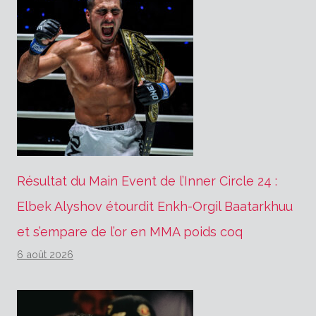
Résultat du Main Event de l’Inner Circle 24 :
Elbek Alyshov étourdit Enkh-Orgil Baatarkhuu
et s’empare de l’or en MMA poids coq
6 août 2026