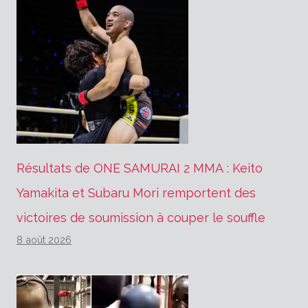
Résultats de ONE SAMURAI 2 MMA : Keito
Yamakita et Subaru Mori remportent des
victoires de soumission à couper le souffle
8 août 2026