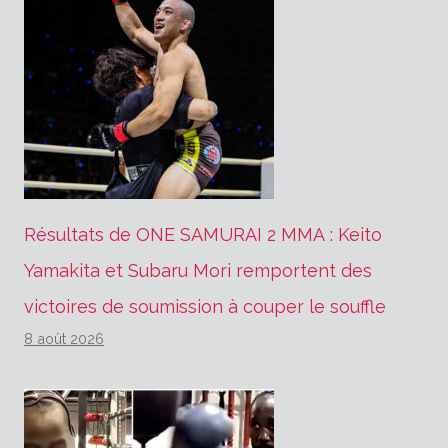
Résultats de ONE SAMURAI 2 MMA : Keito
Yamakita et Subaru Mori remportent des
victoires de soumission à couper le souffle
8 août 2026