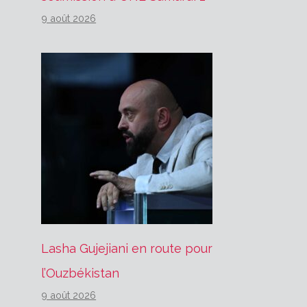
9 août 2026
Lasha Gujejiani en route pour
l’Ouzbékistan
9 août 2026