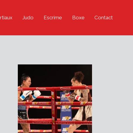
rtiaux
Judo
Escrime
Boxe
Contact