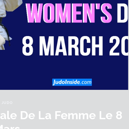
JUDO
nale De La Femme Le 8
Mars