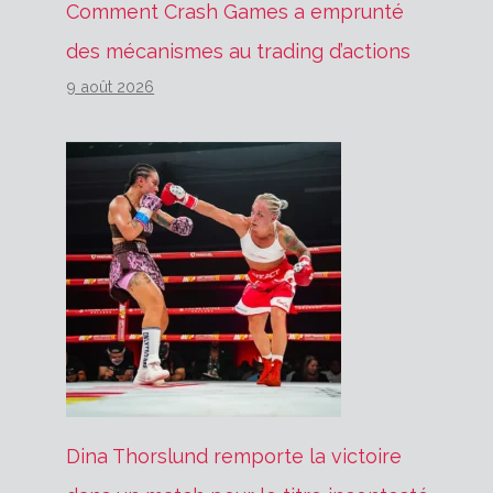
Comment Crash Games a emprunté
des mécanismes au trading d’actions
9 août 2026
Dina Thorslund remporte la victoire