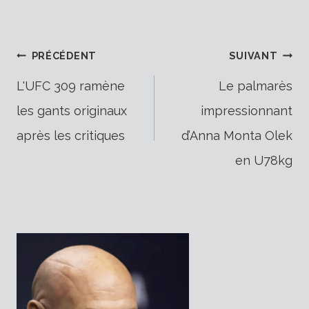
Navigation
PRÉCÉDENT
SUIVANT
L'UFC 309 ramène
Le palmarès
les gants originaux
impressionnant
de
après les critiques
d’Anna Monta Olek
en U78kg
l’article