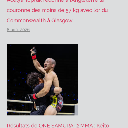
couronne des moins de 57 kg avec l’or du
Commonwealth à Glasgow
8 août 2026
Résultats de ONE SAMURAI 2 MMA : Keito