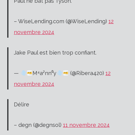
Paul ne bat pas Tyson.
– WiseLending.com (@WiseLending)
12
novembre 2024
Jake Paul est bien trop confiant.
—
M⁴a²nn⁰y
(@Ribera420)
12
novembre 2024
Délire
– degn (@degnsol)
11 novembre 2024