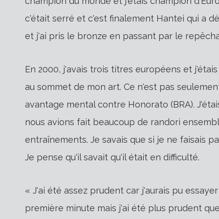
champion du monde et j'étais champion d'Europ
c'était serré et c'est finalement Hantei qui a d
et j'ai pris le bronze en passant par le repêch
En 2000, j'avais trois titres européens et j'étai
au sommet de mon art. Ce n'est pas seulement 
avantage mental contre Honorato (BRA). J'étais
nous avions fait beaucoup de randori ensemble.
entraînements. Je savais que si je ne faisais pa
Je pense qu'il savait qu'il était en difficulté.
« J'ai été assez prudent car j'aurais pu essaye
première minute mais j'ai été plus prudent que ç