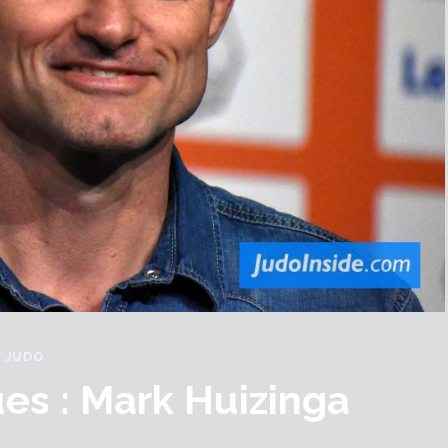
JUDO
es : Mark Huizinga