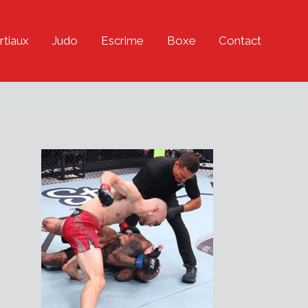
rtiaux
Judo
Escrime
Boxe
Contact