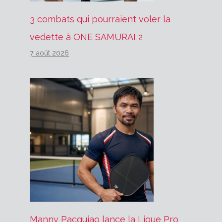
3 combats qui pourraient voler la
vedette à ONE SAMURAI 2
7 août 2026
Manny Pacquiao lance la Ligue Pro