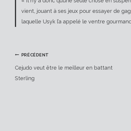
« Il n’y a donc qu’une seule chose en suspe
vient, jouant à ses jeux pour essayer de gagn
laquelle Usyk l’a appelé le ventre gourmand
Navigation
PRÉCÉDENT
Cejudo veut être le meilleur en battant
Sterling
de
l’article