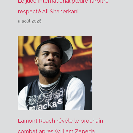
Le judo international pleure l’arbitre
respecté Ali Shaherkani
9 août 2026
Lamont Roach révèle le prochain
combat après William Zepeda