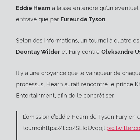
Eddie Hearn
a laissé entendre qu’un éventuel 
entravé que par
Fureur de Tyson
.
Selon des informations, un tournoi à quatre 
Deontay Wilder
et Fury contre
Oleksandre U
Il y a une croyance que le vainqueur de chaque
processus, Hearn aurait rencontré le prince Kh
Entertainment, afin de le concrétiser.
L’omission d’Eddie Hearn de Tyson Fury en d
tournoihttps://t.co/SLIqUvqpjl
pic.twitter