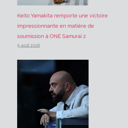
Keito Yamakita remporte une victoire
impressionnante en matière de
soumission à ONE Samurai 2
9 août 2026