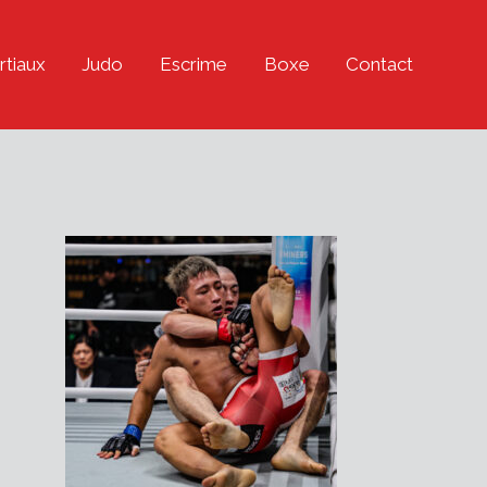
rtiaux
Judo
Escrime
Boxe
Contact