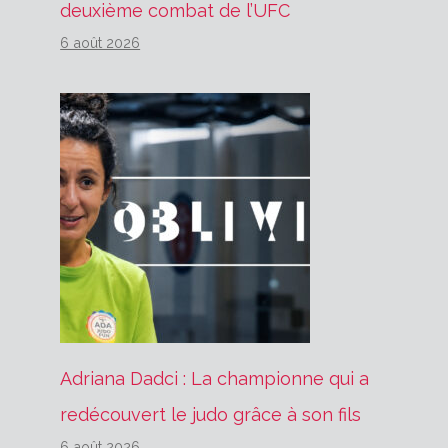
deuxième combat de l’UFC
6 août 2026
Adriana Dadci : La championne qui a
redécouvert le judo grâce à son fils
6 août 2026