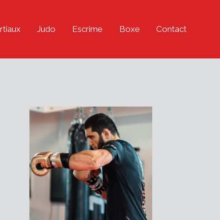
rtiaux
Judo
Escrime
Boxe
Contact