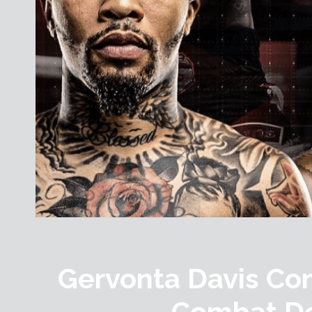
Gervonta Davis Co
Combat De