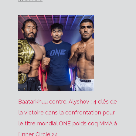
Baatarkhuu contre. Alyshov : 4 clés de
la victoire dans la confrontation pour
le titre mondial ONE poids coq MMA à
l’Inner Circle 24