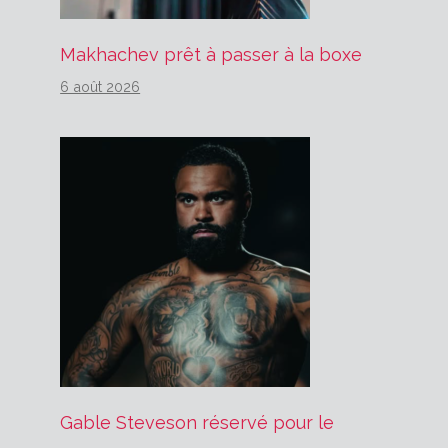
Makhachev prêt à passer à la boxe
6 août 2026
Gable Steveson réservé pour le