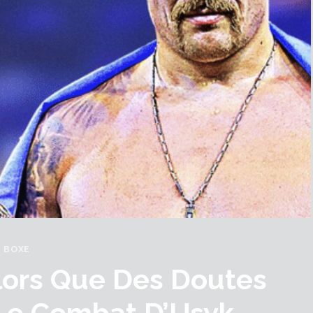
BOXE
Alors Que Des Doutes
Le Combat D’Usyk