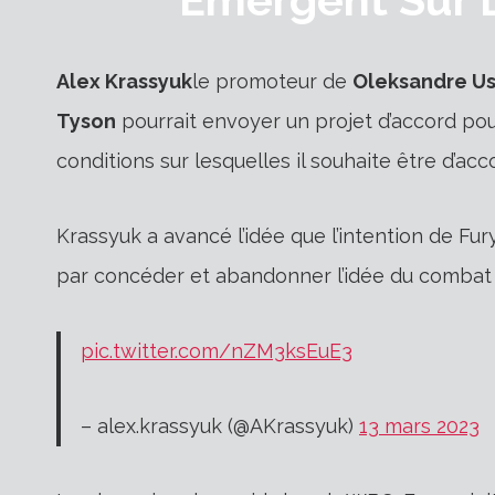
Alex Krassyuk
le promoteur de
Oleksandre U
Tyson
pourrait envoyer un projet d’accord pou
conditions sur lesquelles il souhaite être d’acc
Krassyuk a avancé l’idée que l’intention de Fury
par concéder et abandonner l’idée du combat c
pic.twitter.com/nZM3ksEuE3
– alex.krassyuk (@AKrassyuk)
13 mars 2023