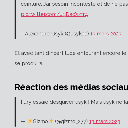
ceinture. J’ai besoin incontesté et de ne pa
pic.twitter.com/u9DaoX2fr4
– Alexandre Usyk (@usykaa)
13 mars 2023
Et avec tant d’incertitude entourant encore l
se produira.
Réaction des médias socia
Fury essaie d’esquiver usyk ! Mais usyk ne l
—
Gizmo
(@gizmo_277)
13 mars 2023