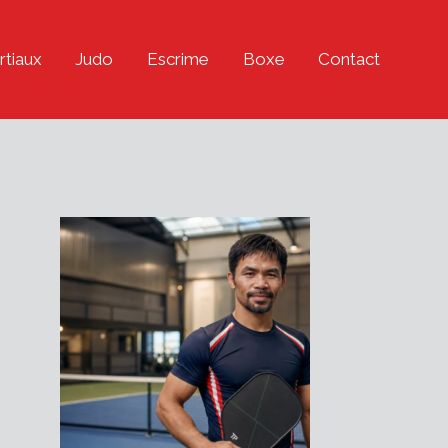
rtiaux
Judo
Escrime
Boxe
Contact