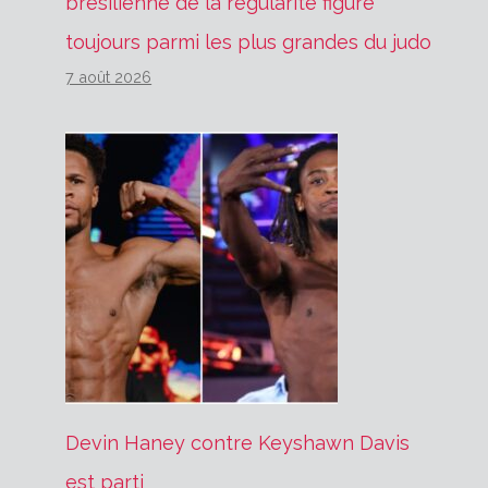
brésilienne de la régularité figure
toujours parmi les plus grandes du judo
7 août 2026
Devin Haney contre Keyshawn Davis
est parti