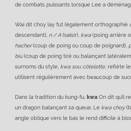
de combats puissants lorsque Lee a déménagé
Wai dit choy lay fut (également orthographié
descendant),
n / A
(saisir),
kwa
(poing arrière 
hacher
(coup de poing ou coup de poignard),
biu
(coup de poing tiré ou balançant latéralem
surnoms du style,
kwa sou côtelette,
reflète l
utilisent régulièrement avec beaucoup de suc
Dans la tradition du kung-fu,
kwa
On dit qu’il 
un dragon balançant sa queue. Le
kwa choy
(b
angle oblique vers le bas le rend difficile à blo