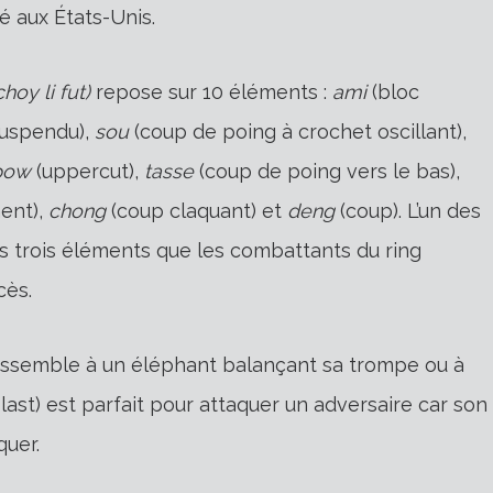
 aux États-Unis.
choy li fut)
repose sur 10 éléments :
ami
(bloc
suspendu),
sou
(coup de poing à crochet oscillant),
pow
(uppercut),
tasse
(coup de poing vers le bas),
ent),
chong
(coup claquant) et
deng
(coup). L’un des
es trois éléments que les combattants du ring
cès.
ressemble à un éléphant balançant sa trompe ou à
last) est parfait pour attaquer un adversaire car son
quer.