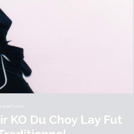
S MARTIAUX
ir KO Du Choy Lay Fut
Traditionnel