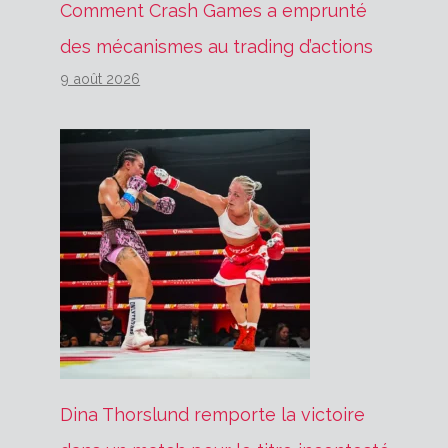
Comment Crash Games a emprunté
des mécanismes au trading d’actions
9 août 2026
Dina Thorslund remporte la victoire