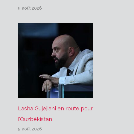
9 août 2026
Lasha Gujejiani en route pour
l’Ouzbékistan
9 août 2026