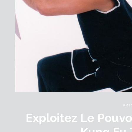
ART
Exploitez Le Pouvo
Kung Fu 