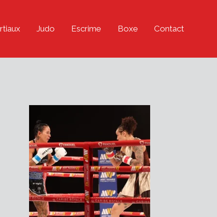
rtiaux
Judo
Escrime
Boxe
Contact