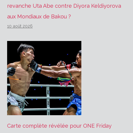
revanche Uta Abe contre Diyora Keldiyorova
aux Mondiaux de Bakou ?
10 août 2026
Carte complète révélée pour ONE Friday