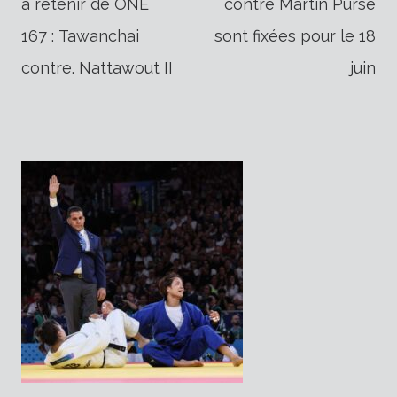
à retenir de ONE
contre Martin Purse
de
167 : Tawanchai
sont fixées pour le 18
contre. Nattawout II
juin
l’article