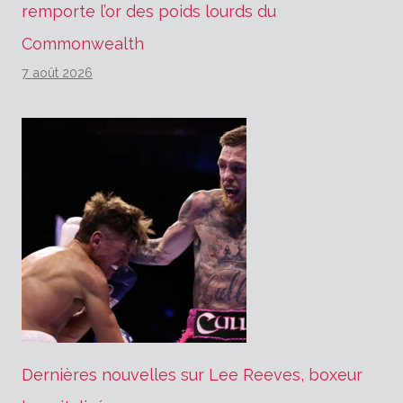
remporte l’or des poids lourds du
Commonwealth
7 août 2026
Dernières nouvelles sur Lee Reeves, boxeur