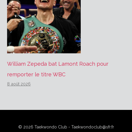
William Zepeda bat Lamont Roach pour
remporter le titre WBC
8 août 2026
© 2026 Taekwondo Club - Taekwondoclub@sfr.fr