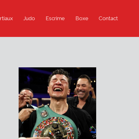
rtiaux
Judo
Escrime
Boxe
Contact