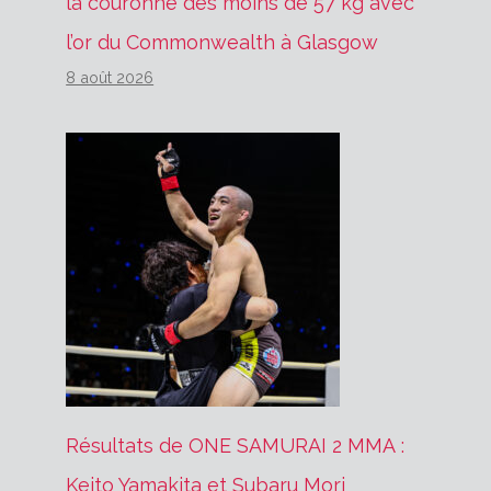
la couronne des moins de 57 kg avec
l’or du Commonwealth à Glasgow
8 août 2026
Résultats de ONE SAMURAI 2 MMA :
Keito Yamakita et Subaru Mori