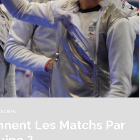
ESCRIME
nent Les Matchs Par
uipe ?