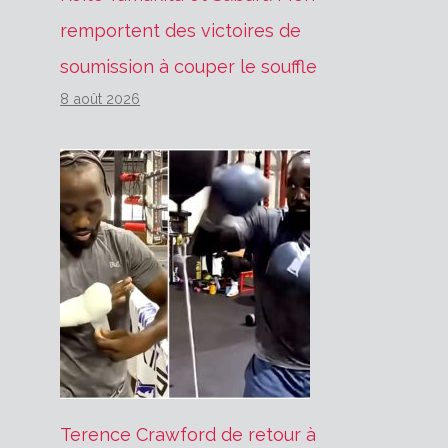
remportent des victoires de
soumission à couper le souffle
8 août 2026
Terence Crawford de retour à