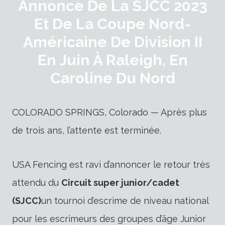
Annonce De La SJCC 2023
Et De La Coupe Nord-
Américaine De Division II
En Juin À Raleigh, En
Caroline Du Nord
COLORADO SPRINGS, Colorado — Après plus
de trois ans, l’attente est terminée.
USA Fencing est ravi d’annoncer le retour très
attendu du
Circuit super junior/cadet
(SJCC)
un tournoi d’escrime de niveau national
pour les escrimeurs des groupes d’âge Junior