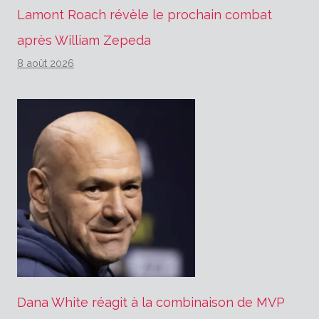
Lamont Roach révèle le prochain combat
après William Zepeda
8 août 2026
Dana White réagit à la combinaison de MVP