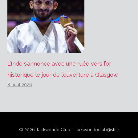
L’Inde s’annonce avec une ruée vers l’or
historique le jour de l’ouverture à Glasgow
8 août 2026
© 2026 Taekwondo Club - Taekwondoclub@sfr.fr