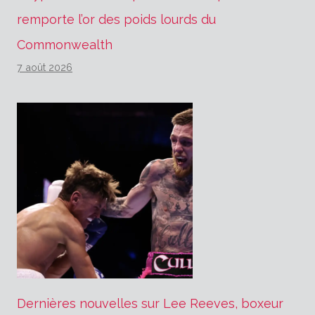
remporte l’or des poids lourds du
Commonwealth
7 août 2026
Dernières nouvelles sur Lee Reeves, boxeur