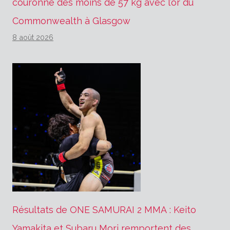
couronne des moins de 57 kg avec l’or du
Commonwealth à Glasgow
8 août 2026
Résultats de ONE SAMURAI 2 MMA : Keito
Yamakita et Subaru Mori remportent des