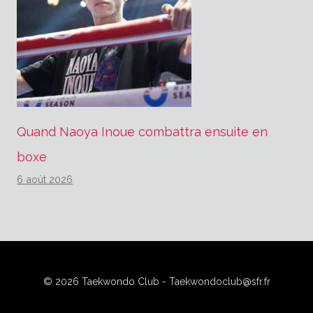
Quand Naoya Inoue combattra ensuite en
boxe
6 août 2026
© 2026 Taekwondo Club - Taekwondoclub@sfr.fr