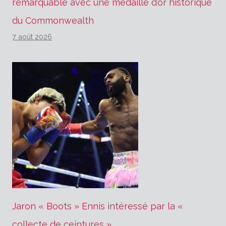
remarquable avec une médaille d’or historique
du Commonwealth
7 août 2026
Jaron « Boots » Ennis intéressé par la «
collecte de ceintures »