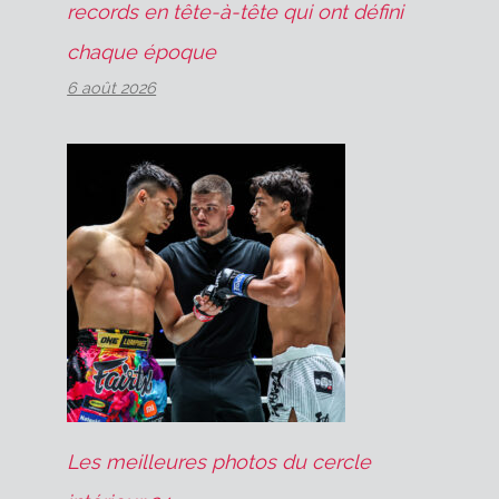
records en tête-à-tête qui ont défini
chaque époque
6 août 2026
Les meilleures photos du cercle