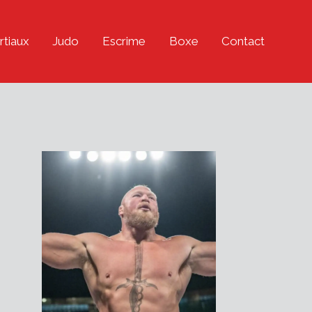
rtiaux
Judo
Escrime
Boxe
Contact