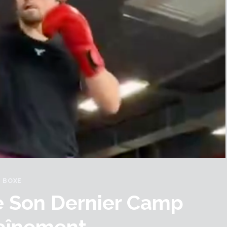
BOXE
 Son Dernier Camp
raînement