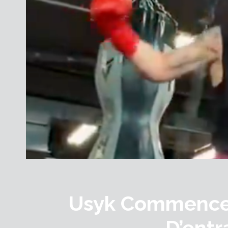
Usyk Commence
D’ent