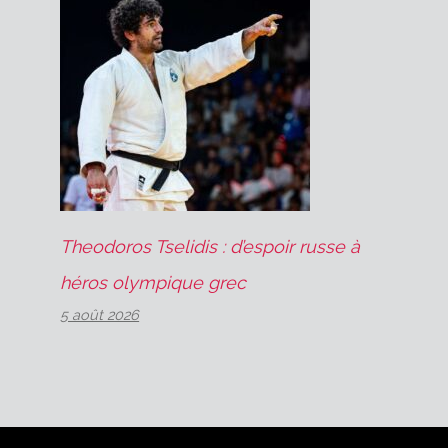
Theodoros Tselidis : d’espoir russe à
héros olympique grec
5 août 2026