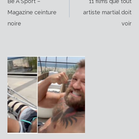
Be A Sport –
11 films que tout
Magazine ceinture
artiste martial doit
de
noire
voir
l’article