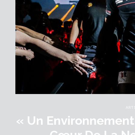
ART
« Un Environnement 
Cœur De La No