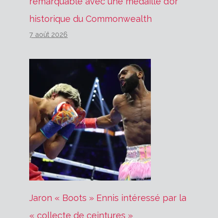
remarquable avec une médaille d’or
historique du Commonwealth
7 août 2026
Jaron « Boots » Ennis intéressé par la
« collecte de ceintures »