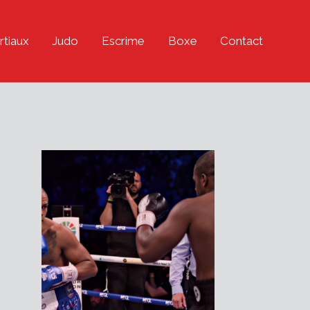
rtiaux
Judo
Escrime
Boxe
Contact