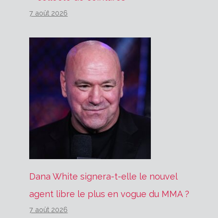
7 août 2026
Dana White signera-t-elle le nouvel
agent libre le plus en vogue du MMA ?
7 août 2026