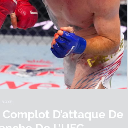
BOXE
 Complot D’attaque De
lanche De L’UFC