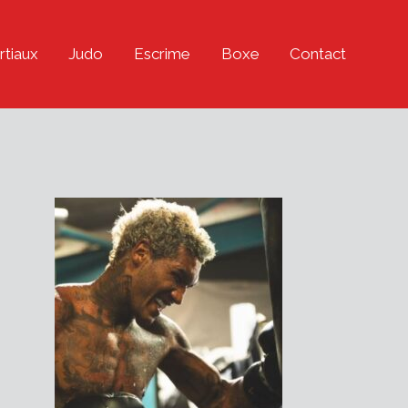
rtiaux
Judo
Escrime
Boxe
Contact