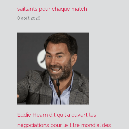
saillants pour chaque match
8 août 2026
Eddie Hearn dit qu’il a ouvert les
négociations pour le titre mondial des