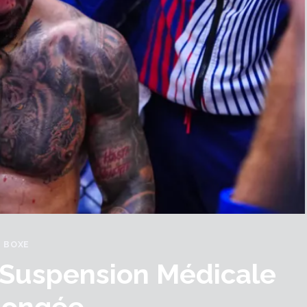
BOXE
 Suspension Médicale
longée