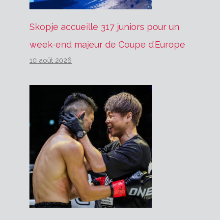
Skopje accueille 317 juniors pour un
week-end majeur de Coupe d’Europe
10 août 2026