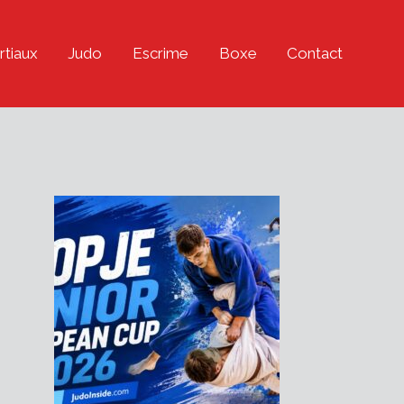
rtiaux
Judo
Escrime
Boxe
Contact