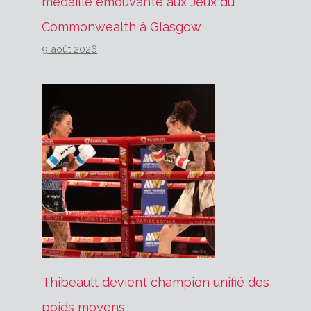
médaille émouvante aux Jeux du
Commonwealth à Glasgow
9 août 2026
Thibeault devient champion unifié des
poids moyens