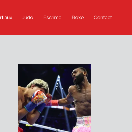
rtiaux
Judo
Escrime
Boxe
Contact