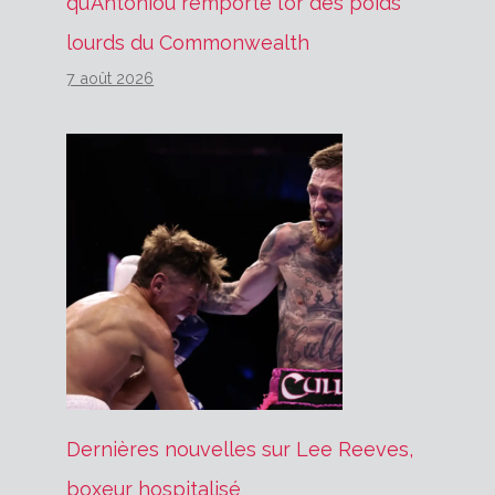
qu’Antoniou remporte l’or des poids
lourds du Commonwealth
7 août 2026
Dernières nouvelles sur Lee Reeves,
boxeur hospitalisé