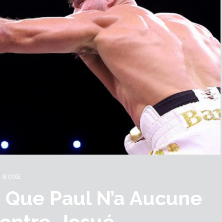
BOXE
 Que Paul N’a Aucune
ontre. Josué