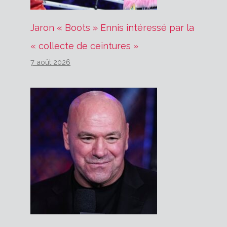
Jaron « Boots » Ennis intéressé par la
« collecte de ceintures »
7 août 2026