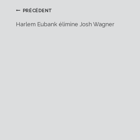
Navigation
PRÉCÉDENT
Harlem Eubank élimine Josh Wagner
de
l’article