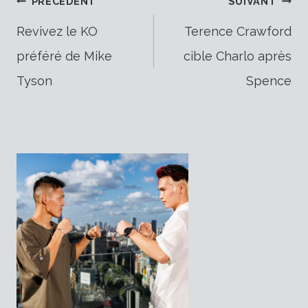
Navigation
PRÉCÉDENT
SUIVANT
Revivez le KO
Terence Crawford
préféré de Mike
cible Charlo après
de
Tyson
Spence
l’article