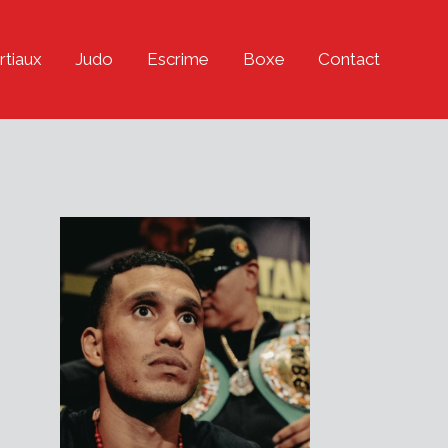
rtiaux
Judo
Escrime
Boxe
Contact