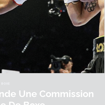
BOXE
ande Une Commission
le De Boxe