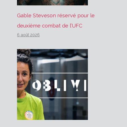
Gable Steveson réservé pour le
deuxième combat de l’UFC
6 août 2026