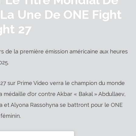
 La Une De ONE Fight
ght 27
rs de la première émission américaine aux heures
025.
ht 27 sur Prime Video verra le champion du monde
édaille d'or contre Akbar « Bakal » Abdullaev,
 et Alyona Rassohyna se battront pour le ONE
féminin.