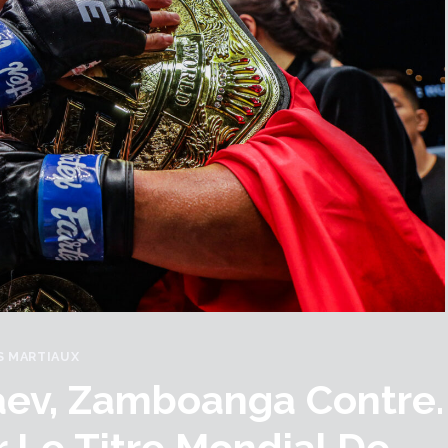
S MARTIAUX
aev, Zamboanga Contre.
 Le Titre Mondial De