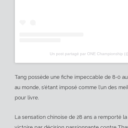
Un post partagé par ONE Championship (
Tang possède une fiche impeccable de 8-0 au s
au monde, s'étant imposé comme l'un des meille
pour livre.
La sensation chinoise de 28 ans a remporté l
victoire par décision passionnante contre T