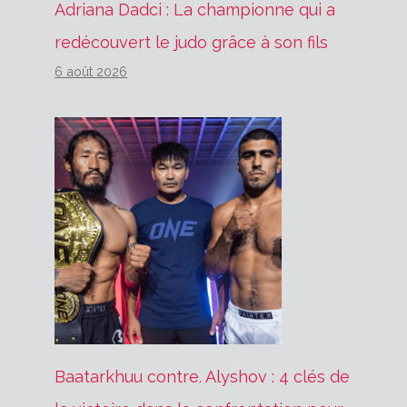
Adriana Dadci : La championne qui a
redécouvert le judo grâce à son fils
6 août 2026
Baatarkhuu contre. Alyshov : 4 clés de