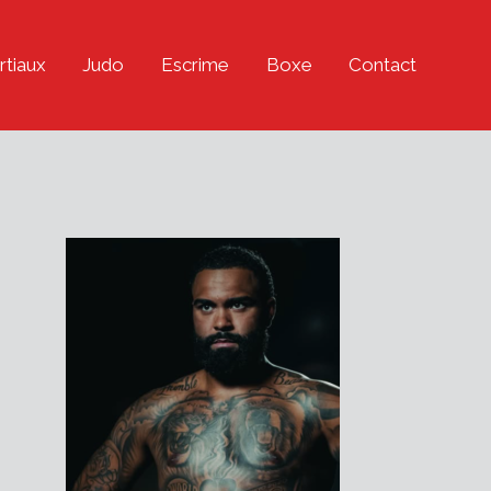
rtiaux
Judo
Escrime
Boxe
Contact