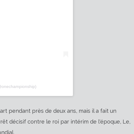
@onechampionship)
cart pendant près de deux ans, mais il a fait un
t décisif contre le roi par intérim de l'époque, Le,
ndial.