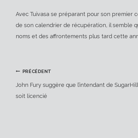
Avec Tuivasa se préparant pour son premier c
de son calendrier de récupération, il semble q
noms et des affrontements plus tard cette an
Navigation
PRÉCÉDENT
John Fury suggère que l’intendant de SugarHill
soit licencié
de
l’article