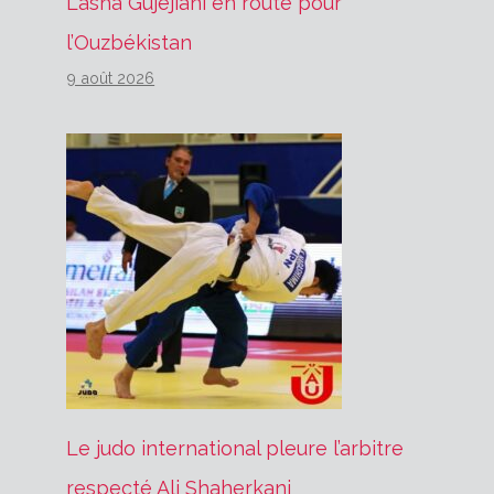
Lasha Gujejiani en route pour
l’Ouzbékistan
9 août 2026
Le judo international pleure l’arbitre
respecté Ali Shaherkani