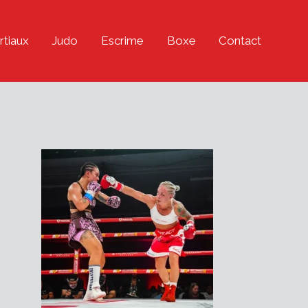
rtiaux
Judo
Escrime
Boxe
Contact