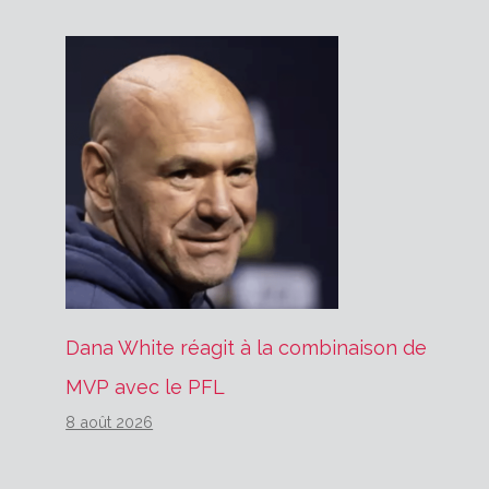
Dana White réagit à la combinaison de
MVP avec le PFL
8 août 2026