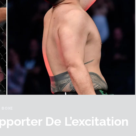
BOXE
pporter De L’excitation