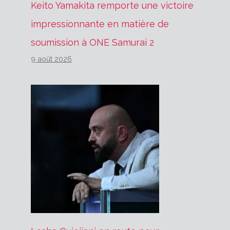
Keito Yamakita remporte une victoire
impressionnante en matière de
soumission à ONE Samurai 2
9 août 2026